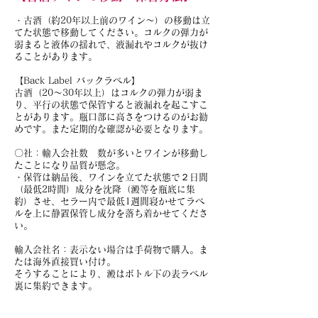
・古酒（約20年以上前のワイン～）の移動は立
てた状態で移動してください。コルクの弾力が
弱まると液体の揺れで、液漏れやコルクが抜け
ることがあります。
【Back Label バックラベル】
古酒（20～30年以上）はコルクの弾力が弱ま
り、平行の状態で保管すると液漏れを起こすこ
とがあります。瓶口部に高さをつけるのがお勧
めです。また定期的な確認が必要となります。
〇社：輸入会社数 数が多いとワインが移動し
たことになり品質が懸念。
・保管は納品後、ワインを立てた状態で２日間
（最低2時間）成分を沈降（澱等を瓶底に集
約）させ、セラー内で最低1週間寝かせてラベ
ルを上に静置保管し成分を落ち着かせてくださ
い。
輸入会社名：表示ない場合は手荷物で購入。ま
たは海外直接買い付け。
そうすることにより、澱はボトル下の表ラベル
裏に集約できます。