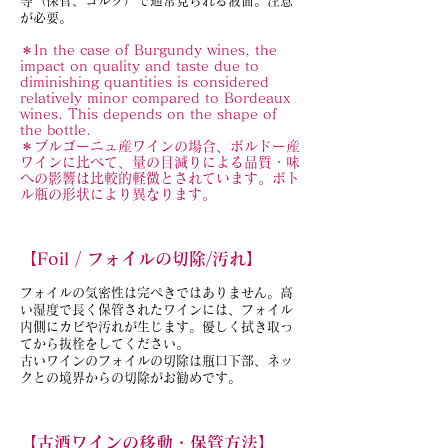
等（保管、コルク）で通常見られる液面。注意
が必要。
＊In the case of Burgundy wines, the
impact on quality and taste due to
diminishing quantities is considered
relatively minor compared to Bordeaux
wines. This depends on the shape of
the bottle.
＊ブルゴーニュ産ワインの場合、ボルドー産
ワインに比べて、量の目減りによる品質・味
への影響は比較的軽微とされています。ボト
ル瓶の形状により異なります。
【Foil / フォイルの切除/汚れ】
フォイルの気密性は完ぺきではありません。高
い湿度で長く保管されたワインには、フォイル
内側にカビや汚れが生じます。優しく拭き取っ
てから抜栓をしてください。
古いワインのフォイルの切除は瓶口下部、ネッ
クとの境界からの切除がお勧めです。
【古酒ワインの移動・保管方法】