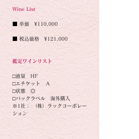
Wine List
■ 単価　¥110,000
■ 税込価格　¥121,000
鑑定ワインリスト
□液量　HF
□エチケット　Ａ
□状態　◎
□バックラベル　海外購入
※1社： （株）ラックコーポレー
ション