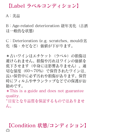
【Label ラベルコンディション】
A：美品
B：Age-related deterioration 経年劣化（古酒
は一般的な状態）
C：Deterioration (e.g. scratches, mould)劣
化（傷・カビなど）価値が下がります。
＊古いワインはエチケット（ラベル）の損傷は
避けられません。損傷や汚れはワインの価値を
低下させます（中身には影響ありません）。適
切な湿度（60～70％）で保管されたワインは、
長い保管中に必ず汚れや損傷があります。保管
時にフィルムやサランラップなどでの保護がお
勧めです。
＊This is a guide and does not guarantee
quality.
*目安となり品質を保証するものではありませ
ん。
【Condition 状態/コンディション】
◎