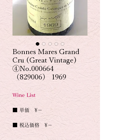
Bonnes Mares Grand
Cru (Great Vintage)
④No.000664
（829006） 1969
Wine List
■ 単価　¥－
■ 税込価格　¥－