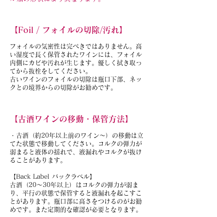
【Foil / フォイルの切除/汚れ】
フォイルの気密性は完ぺきではありません。高
い湿度で長く保管されたワインには、フォイル
内側にカビや汚れが生じます。優しく拭き取っ
てから抜栓をしてください。
古いワインのフォイルの切除は瓶口下部、ネッ
クとの境界からの切除がお勧めです。
【古酒ワインの移動・保管方法】
・古酒（約20年以上前のワイン～）の移動は立
てた状態で移動してください。コルクの弾力が
弱まると液体の揺れで、液漏れやコルクが抜け
ることがあります。
【Back Label バックラベル】
古酒（20～30年以上）はコルクの弾力が弱ま
り、平行の状態で保管すると液漏れを起こすこ
とがあります。瓶口部に高さをつけるのがお勧
めです。また定期的な確認が必要となります。