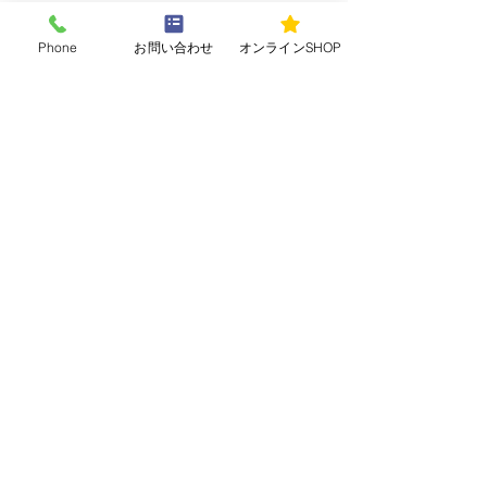
・79～70点 Average【並】
Phone
お問い合わせ
オンラインSHOP
・69～60点 Below Average【並以下】
WS:Wine Spectatorワイン・スペクター
WA:Wine Advocateワイン・アドヴォケイト
De：Decanterデカンター
【鑑定人】
Cabinet de Vin Sappor General
Manager Toshikaze Ohtoko
ゼネラル・マネージャー 大床敏風
お問い合わせ：
ohtoko@sdtc.jp
080-2364-7382
日本ソムリエ協会認定 シニアソムリエ（2008
年） / 日本ワイン検定1級 日本ワインマイス
ター（2012年）
S.S.I.認定 利酒師 / モルドバ アグリ＆ラダチ
ーニ ワインマイスター（2022）
フランス ボルドー エコール・デュ・ヴァン ボ
ルドーワイン委員会認定講師デュプロマ取得
（2008）