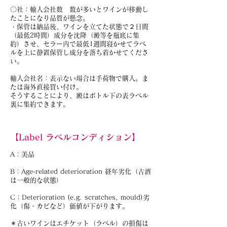
〇社：輸入会社数 数が多いとワインが移動し
たことになり品質が懸念。
・保管は納品後、ワインを立てた状態で２日間
（最低2時間）成分を沈降（澱等を瓶底に集
約）させ、セラー内で最低1週間寝かせてラベ
ルを上に静置保管し成分を落ち着かせてくださ
い。
輸入会社名：表示ない場合は手荷物で購入。ま
たは海外直接買い付け。
そうすることにより、澱はボトル下の表ラベル
裏に集約できます。
【Label ラベルコンディション】
A：美品
B：Age-related deterioration 経年劣化（古酒
は一般的な状態）
C：Deterioration (e.g. scratches, mould)劣
化（傷・カビなど）価値が下がります。
＊古いワインはエチケット（ラベル）の損傷は