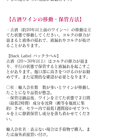
【古酒ワインの移動・保管方法】
・古酒（約20年以上前のワイン～）の移動は立
てた状態で移動してください。コルクの弾力が
弱まると液体の揺れで、液漏れやコルクが抜け
ることがあります。
【Back Label バックラベル】
古酒（20～30年以上）はコルクの弾力が弱ま
り、平行の状態で保管すると液漏れを起こすこ
とがあります。瓶口部に高さをつけるのがお勧
めです。また定期的な確認が必要となります。
〇社：輸入会社数 数が多いとワインが移動し
たことになり品質が懸念。
・保管は納品後、ワインを立てた状態で２日間
（最低2時間）成分を沈降（澱等を瓶底に集
約）させ、セラー内で最低1週間寝かせてラベ
ルを上に静置保管し成分を落ち着かせてくださ
い。
輸入会社名：表示ない場合は手荷物で購入。ま
たは海外直接買い付け。