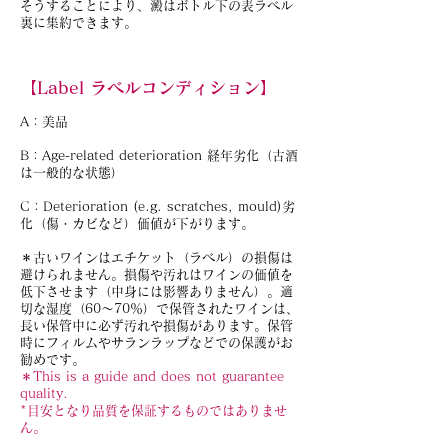
そうすることにより、澱はボトル下の表ラベル
裏に集約できます。
【Label ラベルコンディション】
A：美品
B：Age-related deterioration 経年劣化（古酒
は一般的な状態）
C：Deterioration (e.g. scratches, mould)劣
化（傷・カビなど）価値が下がります。
＊古いワインはエチケット（ラベル）の損傷は
避けられません。損傷や汚れはワインの価値を
低下させます（中身には影響ありません）。適
切な湿度（60～70％）で保管されたワインは、
長い保管中に必ず汚れや損傷があります。保管
時にフィルムやサランラップなどでの保護がお
勧めです。
＊This is a guide and does not guarantee
quality.
*目安となり品質を保証するものではありませ
ん。