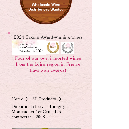
Wholesale Wine
Distributors Wanted
2024 Sakura Award-winning wines
Four of our own imported wines
from the Loire region in France
have won awards!
Home
All Products
Domaine Leflaive Puligny
Montrachet 1er Cru Les
combettes 2008