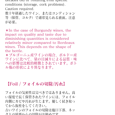
decades old or resulting from specific
conditions (storage, cork problems).
Caution required.
数十年経過したワイン、またはコンディション
等（保管、コルク）で通常見られる液面。注意
が必要。
＊In the case of Burgundy wines, the
impact on quality and taste due to
diminishing quantities is considered
relatively minor compared to Bordeaux
wines. This depends on the shape of
the bottle.
＊ブルゴーニュ産ワインの場合、ボルドー産
ワインに比べて、量の目減りによる品質・味
への影響は比較的軽微とされています。ボト
ル瓶の形状により異なります。
【Foil / フォイルの切除/汚れ】
フォイルの気密性は完ぺきではありません。高
い湿度で長く保管されたワインには、フォイル
内側にカビや汚れが生じます。優しく拭き取っ
てから抜栓をしてください。
古いワインのフォイルの切除は瓶口下部、ネッ
クとの境界からの切除がお勧めです。