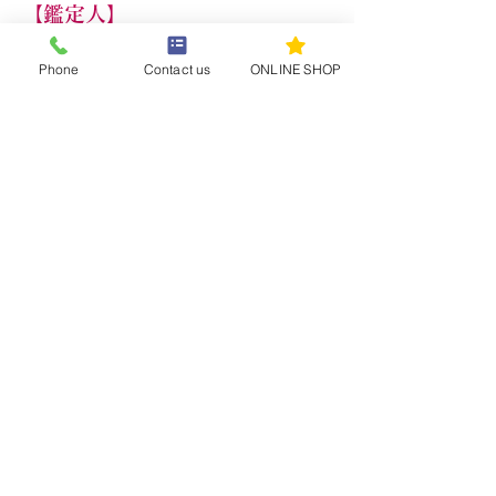
【鑑定人】
Cabinet de Vin Sappor General
Manager Toshikaze Ohtoko
Phone
Contact us
ONLINE SHOP
ゼネラル・マネージャー 大床敏風
お問い合わせ：
ohtoko@sdtc.jp
080-2364-7382
日本ソムリエ協会認定 シニアソムリエ（2008
年） / 日本ワイン検定1級 日本ワインマイス
ター（2012年）
S.S.I.認定 利酒師 / モルドバ アグリ＆ラダチ
ーニ ワインマイスター（2022）
フランス ボルドー エコール・デュ・ヴァン ボ
ルドーワイン委員会認定講師デュプロマ取得
（2008）
ワインバイヤー・インポート歴（2009～） / 国
産ワインコンクール 北海道代表審査員
（2011）
ＮＨＫ文化センター札幌教室講師 （2010
～） / 札幌観光ブライダル製菓専門学校ホテ
ル学科 プロフェッショナルアドバイザー
（2015～）
ホスピス・ド・ボーヌ オークション（2017）/
国内オークション多数参加 / コマンドリー・
ド・ボルドー2021叙任