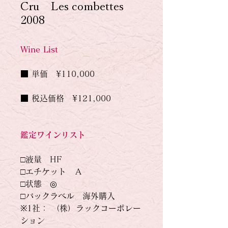
Cru Les combettes
2008
Wine List
■ 単価　¥110,000
■ 税込価格　¥121,000
鑑定ワインリスト
□液量　HF
□エチケット　Ａ
□状態　◎
□バックラベル　海外購入
※1社： （株）ラックコーポレー
ション