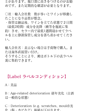
とがあります。瓶口部に高さをつけるのがお勧
めです。また定期的な確認が必要となります。
〇社：輸入会社数 数が多いとワインが移動し
たことになり品質が懸念。
・保管は納品後、ワインを立てた状態で２日間
（最低2時間）成分を沈降（澱等を瓶底に集
約）させ、セラー内で最低1週間寝かせてラベ
ルを上に静置保管し成分を落ち着かせてくださ
い。
輸入会社名：表示ない場合は手荷物で購入。ま
たは海外直接買い付け。
そうすることにより、澱はボトル下の表ラベル
裏に集約できます。
【Label ラベルコンディション】
A：美品
B：Age-related deterioration 経年劣化（古酒
は一般的な状態）
C：Deterioration (e.g. scratches, mould)劣
化（傷・カビなど）価値が下がります。