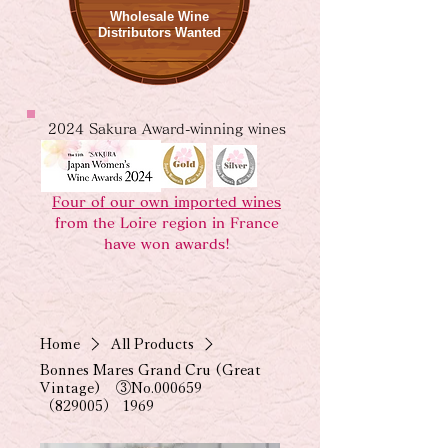
Wholesale Wine
Distributors Wanted
2024 Sakura Award-winning wines
Four of our own imported wines
from the Loire region in France
have won awards!
Home
All Products
Bonnes Mares Grand Cru (Great
Vintage) ③No.000659
（829005） 1969