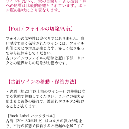
ワインに比べて、量の目減りによる品質・味
への影響は比較的軽微とされています。ボト
ル瓶の形状により異なります。
【Foil / フォイルの切除/汚れ】
フォイルの気密性は完ぺきではありません。高
い湿度で長く保管されたワインには、フォイル
内側にカビや汚れが生じます。優しく拭き取っ
てから抜栓をしてください。
古いワインのフォイルの切除は瓶口下部、ネッ
クとの境界からの切除がお勧めです。
【古酒ワインの移動・保管方法】
・古酒（約20年以上前のワイン～）の移動は立
てた状態で移動してください。コルクの弾力が
弱まると液体の揺れで、液漏れやコルクが抜け
ることがあります。
【Back Label バックラベル】
古酒（20～30年以上）はコルクの弾力が弱ま
り、平行の状態で保管すると液漏れを起こすこ