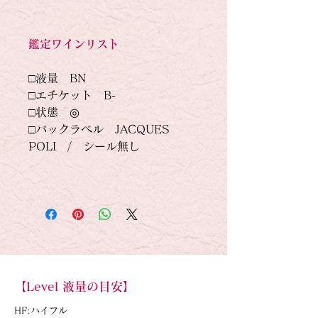
鑑定ワインリスト
□液量　BN
□エチケット　B-
□状態　◎
□バックラベル　JACQUES 
POLI　/　シール無し
【Level 液量の目安】
HF:ハイフル