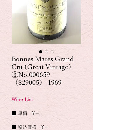
Bonnes Mares Grand
Cru (Great Vintage)
③No.000659
（829005） 1969
Wine List
■ 単価　¥－
■ 税込価格　¥－