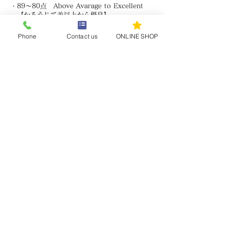
・89～80点 Above Avarage to Excellent
【かろうじて並以上から優良】
・79～70点 Average【並】
Phone
Contact us
ONLINE SHOP
・69～60点 Below Average【並以下】
WS:Wine Spectatorワイン・スペクター
WA:Wine Advocateワイン・アドヴォケイト
De：Decanterデカンター
【鑑定人】
Cabinet de Vin Sappor General
Manager Toshikaze Ohtoko
ゼネラル・マネージャー 大床敏風
お問い合わせ：
ohtoko@sdtc.jp
080-2364-7382
日本ソムリエ協会認定 シニアソムリエ（2008
年） / 日本ワイン検定1級 日本ワインマイス
ター（2012年）
S.S.I.認定 利酒師 / モルドバ アグリ＆ラダチ
ーニ ワインマイスター（2022）